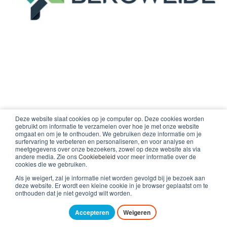
Zorg
Deze website slaat cookies op je computer op. Deze cookies worden
gebruikt om informatie te verzamelen over hoe je met onze website
Bergweide
omgaat en om je te onthouden. We gebruiken deze informatie om je
surfervaring te verbeteren en personaliseren, en voor analyse en
meetgegevens over onze bezoekers, zowel op deze website als via
Voor het beheer van werkplekken kiest de
andere media. Zie ons
Cookiebeleid
voor meer informatie over de
cookies die we gebruiken.
kleinschalige, zelfstandige zorgaanbieder
Als je weigert, zal je informatie niet worden gevolgd bij je bezoek aan
Bergweide voor Hands on ICT.
deze website. Er wordt een kleine cookie in je browser geplaatst om te
onthouden dat je niet gevolgd wilt worden.
Lees verder
Accepteren
Weigeren