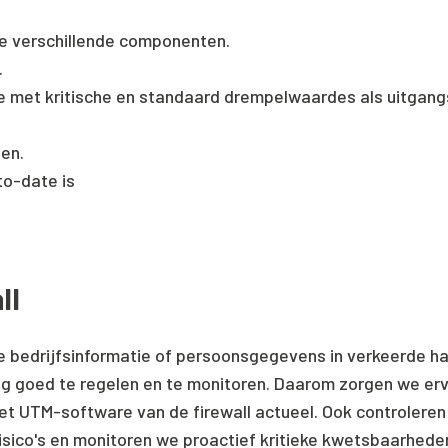
e verschillende componenten.
.
e met kritische en standaard drempelwaardes als uitgang
en.
to-date is
ll
 bedrijfsinformatie of persoonsgegevens in verkeerde hand
ng goed te regelen en te monitoren. Daarom zorgen we ervo
 UTM-software van de firewall actueel. Ook controleren we
sico's en monitoren we proactief kritieke kwetsbaarheden