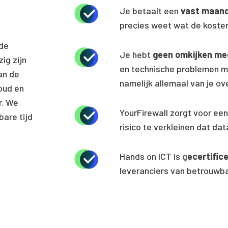
Je betaalt een
vast maandt
precies weet wat de kosten
nde
Je hebt
geen omkijken me
ig zijn
en technische problemen 
an de
namelijk allemaal van je ove
oud en
r. We
YourFirewall zorgt voor ee
bare tijd
risico te verkleinen dat 
Hands on ICT is g
ecertific
leveranciers van betrouwb