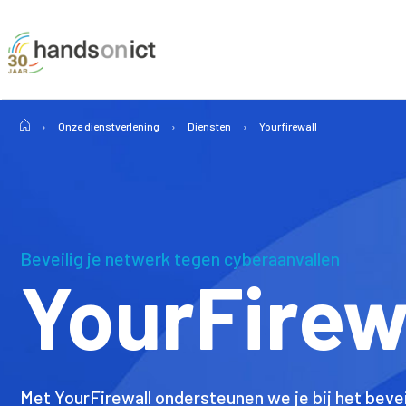
›
Onze dienstverlening
›
Diensten
›
Yourfirewall
Beveilig je netwerk tegen cyberaanvallen
YourFirew
Met YourFirewall ondersteunen we je bij het bevei