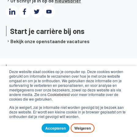
Of schrijf je in op de
nieuwsbrief
Start je carrière bij ons
Bekijk onze openstaande vacatures
Kennis & media
Deze website slaat cookies op je computer op. Deze cookies worden
gebruikt om informatie te verzamelen over hoe je met onze website
omgaat en om je te onthouden. We gebruiken deze informatie om je
Onze ICT-dienstverlening
surfervaring te verbeteren en personaliseren, en voor analyse en
meetgegevens over onze bezoekers, zowel op deze website als via
andere media. Zie ons
Cookiebeleid
voor meer informatie over de
cookies die we gebruiken.
Over ons
Als je weigert, zal je informatie niet worden gevolgd bij je bezoek aan
deze website. Er wordt een kleine cookie in je browser geplaatst om te
onthouden dat je niet gevolgd wilt worden.
Hulp nodig of vragen?
Accepteren
Weigeren