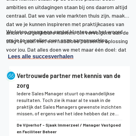
ambities en uitdagingen staan bij ons daarom altijd
centraal. Dat we van vele markten thuis zijn, maakt
dat we je kunnen inspireren met praktijkcases van
We laten graag een aantal klanten aan het woord
andere vergelijkbare klanten, om vervolgens aan de
om je te vertellen over onze samenwerking.
slag te gaan met een naadloos passende oplossing
voor jou.
Dat alles doen we met maar é
én doel: dat
Lees alle succesverhalen
jij tevreden bent met onze dienstverlening.
Vertrouwde partner met kennis van de
zorg
Iedere Sales Manager stuurt op maandelijkse
resultaten. Toch zie ik maar al te vaak in de
praktijk dat Sales Managers gewenste inzichten
missen, of ergens wel het idee hebben dat ze
grip missen.We vertrouwen voor onze ICT
De Vijverhof - Sjaak Immerzeel / Manager Vastgoed
volledig op Hands on ICT, zodat wij ons kunnen
en Faciliteer Beheer
concentreren op het leveren van betrokken zorg