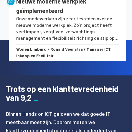
Nieuwe moderne werkplek
geïmplementeerd
Onze medewerkers zijn zeer tevreden over de
nieuwe moderne werkplek. Zo’n project heeft
veel impact, vergt veel verwachtings-
management en flexibiliteit richting de stip op
de horizon. De weg ernaartoe is niet geplaveid,
Wonen Limburg - Ronald Veenstra / Manager ICT,
maar schaven we samen bij.
Inkoop en Facilitair
Trots op een klanttevredenheid
van 9,2
Binnen Hands on ICT geloven we dat goede IT
meetbaar moet zijn. Daarom meten we
klanttevredenheid structureel als onderdeel van