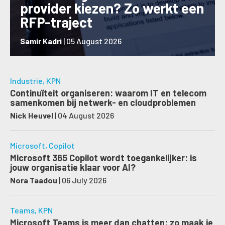
provider kiezen? Zo werkt een
RFP-traject
Samir Kadri
|
05 August 2026
Industrie
,
KPN
Continuïteit organiseren: waarom IT en telecom
samenkomen bij netwerk- en cloudproblemen
Nick Heuvel
|
04 August 2026
Microsoft
,
Copilot
Microsoft 365 Copilot wordt toegankelijker: is
jouw organisatie klaar voor AI?
Nora Taadou
|
06 July 2026
Teams
,
KPN
Microsoft Teams is meer dan chatten: zo maak je