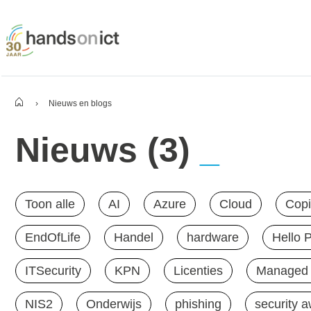
›
Nieuws en blogs
Nieuws (3)
Toon alle
AI
Azure
Cloud
Copi
EndOfLife
Handel
hardware
Hello 
ITSecurity
KPN
Licenties
Managed 
NIS2
Onderwijs
phishing
security 