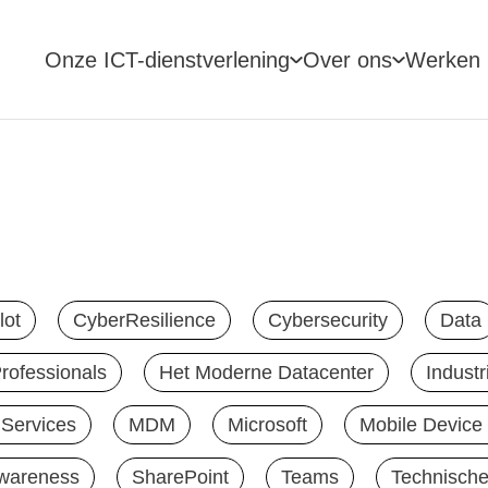
Onze ICT-dienstverlening
Over ons
Werken b
lot
CyberResilience
Cybersecurity
Data
Professionals
Het Moderne Datacenter
Industr
Services
MDM
Microsoft
Mobile Devic
awareness
SharePoint
Teams
Technische