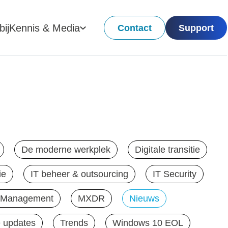
ij
Kennis & Media
Contact
Support
De moderne werkplek
Digitale transitie
ie
IT beheer & outsourcing
IT Security
e Management
MXDR
Nieuws
 updates
Trends
Windows 10 EOL