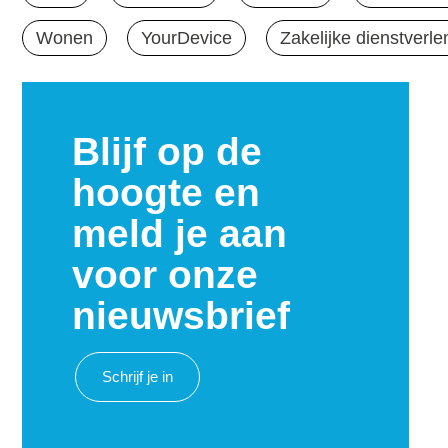
Wonen
YourDevice
Zakelijke dienstverle
Blijf op de
hoogte en
meld je aan
voor onze
nieuwsbrief
Schrijf je in