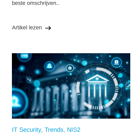
beste omschrijven..
Artikel lezen
IT Security
Trends
NIS2