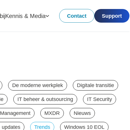
ij
Kennis & Media
Contact
Support
De moderne werkplek
Digitale transitie
ie
IT beheer & outsourcing
IT Security
e Management
MXDR
Nieuws
 updates
Trends
Windows 10 EOL