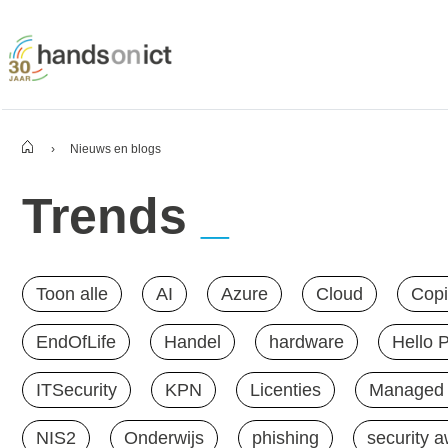
›
Nieuws en blogs
Trends
Toon alle
AI
Azure
Cloud
Copi
EndOfLife
Handel
hardware
Hello 
ITSecurity
KPN
Licenties
Managed 
NIS2
Onderwijs
phishing
security 