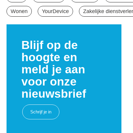
Wonen
YourDevice
Zakelijke dienstverle
Blijf op de
hoogte en
meld je aan
voor onze
nieuwsbrief
Schrijf je in