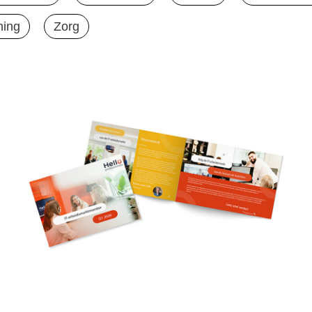
ning
Zorg