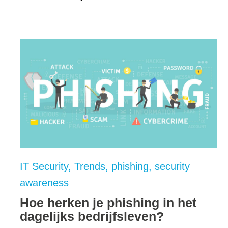
IT Security
Trends
phishing
security
awareness
Hoe herken je phishing in het
dagelijks bedrijfsleven?