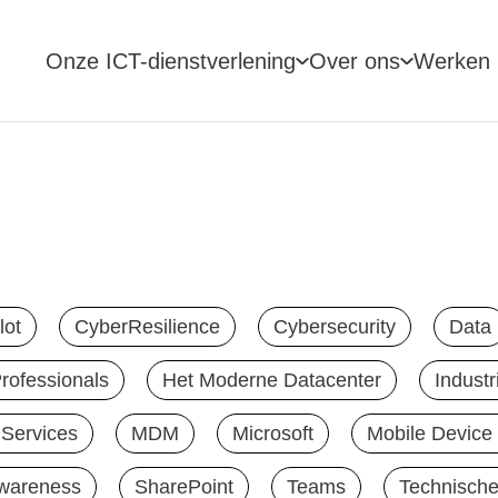
Onze ICT-dienstverlening
Over ons
Werken b
lot
CyberResilience
Cybersecurity
Data
Professionals
Het Moderne Datacenter
Industr
Services
MDM
Microsoft
Mobile Devic
awareness
SharePoint
Teams
Technische