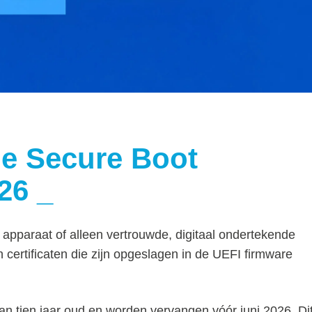
de Secure Boot
026
 apparaat of alleen vertrouwde, digitaal ondertekende
 certificaten die zijn opgeslagen in de UEFI firmware
an tien jaar oud en worden vervangen vóór juni 2026. Di