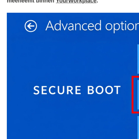
meeneemt binnen
YourWorkplace
.