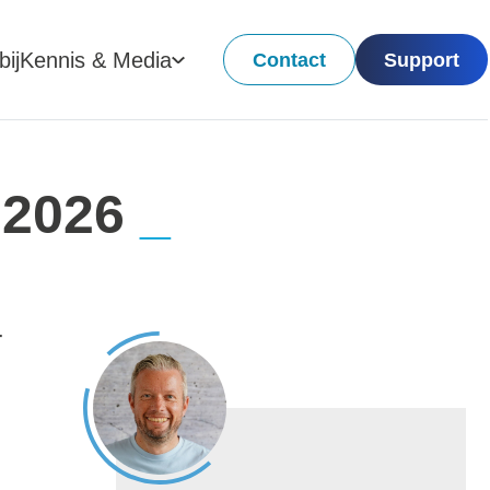
ij
Kennis & Media
Contact
Support
 2026
r