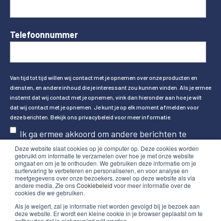
Telefoonnummer
Van tijd tot tijd willen wij contact met je opnemen over onze producten en
diensten, en andere inhoud die je interessant zou kunnen vinden. Als je ermee
instemt dat wij contact met je opnemen, vink dan hieronder aan hoe je wilt
dat wij contact met je opnemen. Je kunt je op elk moment afmelden voor
deze berichten. Bekijk ons privacybeleid voor meer informatie.
Ik ga ermee akkoord om andere berichten te
ontvangen van Hands on ICT.
Deze website slaat cookies op je computer op. Deze cookies worden
gebruikt om informatie te verzamelen over hoe je met onze website
omgaat en om je te onthouden. We gebruiken deze informatie om je
surfervaring te verbeteren en personaliseren, en voor analyse en
meetgegevens over onze bezoekers, zowel op deze website als via
andere media. Zie ons
Cookiebeleid
voor meer informatie over de
cookies die we gebruiken.
Als je weigert, zal je informatie niet worden gevolgd bij je bezoek aan
deze website. Er wordt een kleine cookie in je browser geplaatst om te
onthouden dat je niet gevolgd wilt worden.